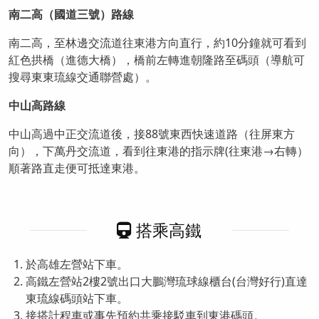
南二高（國道三號）路線
南二高，至林邊交流道往東港方向直行，約10分鐘就可看到
紅色拱橋（進德大橋），橋前左轉進朝隆路至碼頭（導航可
搜尋東東琉線交通聯營處）。
中山高路線
中山高過中正交流道後，接88號東西快速道路（往屏東方
向），下萬丹交流道，看到往東港的指示牌(往東港→右轉）
順著路直走便可抵達東港。
搭乘高鐵
於高雄左營站下車。
高鐵左營站2樓2號出口大鵬灣琉球線櫃台(台灣好行)直達
東琉線碼頭站下車。
接搭計程車或事先預約共乘接駁車到東港碼頭。