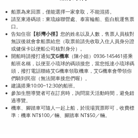
船票為來回票，僅能選擇一家拿取，不能混搭。
請至東港碼頭：東琉線聯營處、泰富輪船、藍白航運售票
口。
告知住宿
【杉灣小徑】
您的姓名以及人數，售票人員核對
無誤後就會拿船票給您（取票前請先收取入住人員身分證
或健保卡以便船公司核對身分）。
開船時請撥打通知
艾G機車
（陳小姐）0936-145461搭乘
船班名稱，以便至小琉球的碼頭接您，當您抵達小琉球碼
頭，撥打電話聯絡艾G機車領取機車，艾G機車會帶領你
們騎到民宿（無法開車接您們喔）。
建議搭乘10:00~12:30的船班。
參加生態導覽者可在訂房時，詢問當天活動時間，避免錯
過導覽。
機車、腳踏車可隨人一起上船，於現場買票即可，收費標
準：機車 NT$100／輛、腳踏車 NT$50／輛。